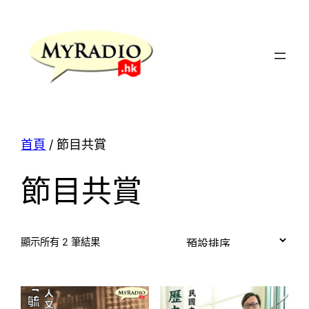
跳
至
主
要
內
容
首頁
/ 節目共賞
節目共賞
顯示所有 2 筆結果