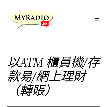
跳
至
主
要
內
容
以ATM 櫃員機/存
款易/網上理財
（轉賬）