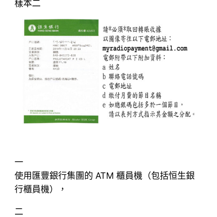
樣本二
一
使用匯豐銀行集團的 ATM 櫃員機（包括恒生銀
行櫃員機），
二